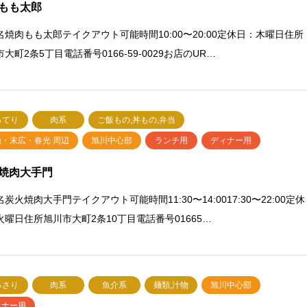
もも太郎
名焼肉もも太郎テイクアウト可能時間10:00〜20:00定休日：木曜日住所
大町2条5丁目電話番号0166-59-0029お店のUR…
ってり
肉系
ご飯もの,丼もの,弁当
山・末広・春光 周辺
旭川中心部
ランチ用
ディナー用
焼肉大手門
炭火焼肉大手門テイクアウト可能時間11:30〜14:0017:30〜22:00定休
火曜日住所旭川市大町2条10丁目電話番号01665…
っさり
肉系
魚介系
麺類,汁物
旭川中心部
ィナー用