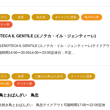
ってり
肉系
魚介系
オードブル,惣菜
旭川中心部
ィナー用
OTECA IL GENTILE (エノテカ・イル・ジェンティーレ)
ENOTECA IL GENTILE (エノテカ・イル・ジェンティーレ)テイクアウ
時間14:00〜20:0014:00〜23:00定休日：不定…
ってり
肉系
ご飯もの,丼もの,弁当
オードブル,惣菜
川中心部
ディナー用
鳥とおばんざい 鳥忠
名焼き鳥とおばんざい 鳥忠テイクアウト可能時間17:00〜22:00定休