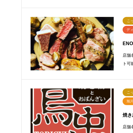
こ
デ
EN
店舗名
ト可能
こ
旭
焼き
店舗