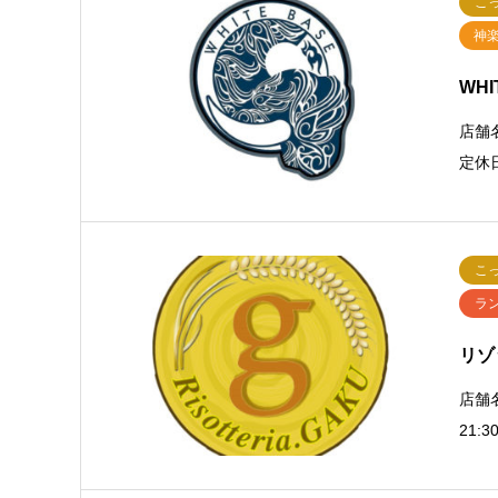
こ
神
WHI
店舗名
定休
こ
ラ
リゾッ
店舗名
21: