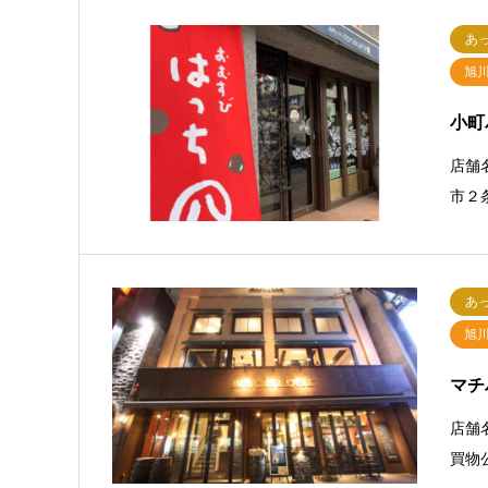
あ
旭
小町
店舗
市２条
あ
旭
マチ
店舗
買物公