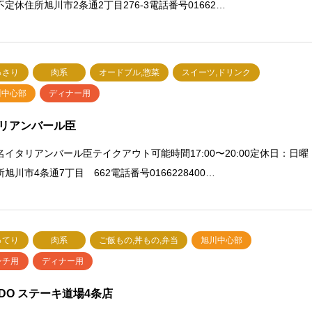
定休住所旭川市2条通2丁目276-3電話番号01662…
っさり
肉系
オードブル,惣菜
スイーツ,ドリンク
川中心部
ディナー用
リアンバール臣
名イタリアンバール臣テイクアウト可能時間17:00〜20:00定休日：日曜
旭川市4条通7丁目 662電話番号0166228400…
ってり
肉系
ご飯もの,丼もの,弁当
旭川中心部
ンチ用
ディナー用
EDO ステーキ道場4条店