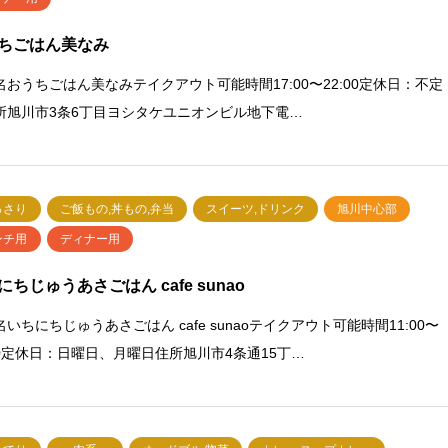
ちごはん美なみ
名おうちごはん美なみテイクアウト可能時間17:00〜22:00定休日：不定
所旭川市3条6丁目ヨシタケユニオンビル地下電…
っさり
ご飯もの,丼もの,弁当
スイーツ,ドリンク
旭川中心部
ンチ用
ディナー用
にちじゅうあさごはん cafe sunao
いちにちじゅうあさごはん cafe sunaoテイクアウト可能時間11:00〜
:00定休日：日曜日、月曜日住所旭川市4条通15丁…