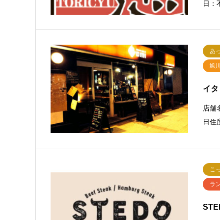
日：不
あ
旭
イタ
店舗
日住所
こ
ラ
ST