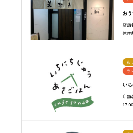
おう
店舗
休住
あ
ラ
いち
店舗名
17