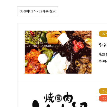
35件中 17〜32件を表示
あ
やぶ
店舗
市3条
こ
ラ