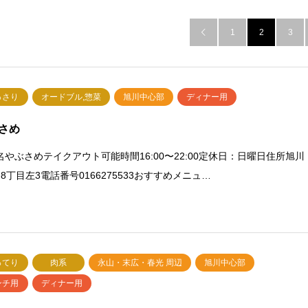
1
2
3

っさり
オードブル,惣菜
旭川中心部
ディナー用
さめ
名やぶさめテイクアウト可能時間16:00〜22:00定休日：日曜日住所旭川
8丁目左3電話番号0166275533おすすめメニュ…
ってり
肉系
永山・末広・春光 周辺
旭川中心部
ンチ用
ディナー用