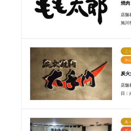
焼肉
店舗
旭川市
こ
永
炭火
店舗名
日：
あ
デ