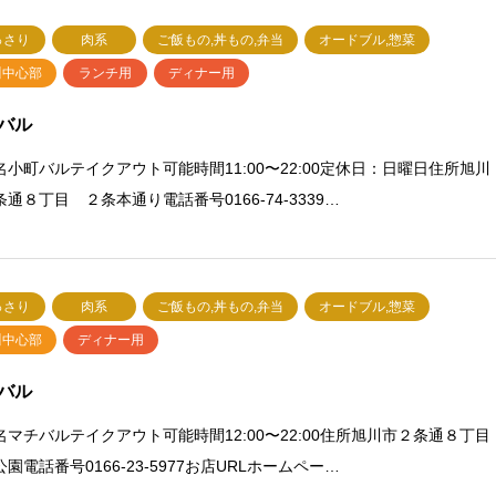
っさり
肉系
ご飯もの,丼もの,弁当
オードブル,惣菜
川中心部
ランチ用
ディナー用
バル
名小町バルテイクアウト可能時間11:00〜22:00定休日：日曜日住所旭川
通８丁目 ２条本通り電話番号0166-74-3339…
っさり
肉系
ご飯もの,丼もの,弁当
オードブル,惣菜
川中心部
ディナー用
バル
名マチバルテイクアウト可能時間12:00〜22:00住所旭川市２条通８丁目
園電話番号0166-23-5977お店URLホームペー…