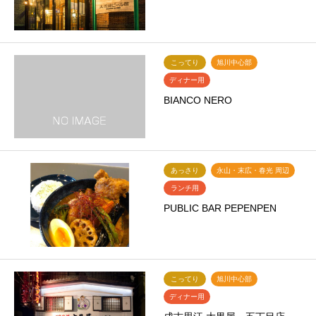
こってり
旭川中心部
ディナー用
BIANCO NERO
あっさり
永山・末広・春光 周辺
ランチ用
PUBLIC BAR PEPENPEN
こってり
旭川中心部
ディナー用