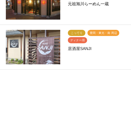
元祖旭川らーめん一蔵
こってり
豊岡・東光・南 周辺
ディナー用
居酒屋SANJI
あっさり
永山・末広・春光 周辺
ランチ用
Cafe itsuka
こってり
豊岡・東光・南 周辺
ランチ用