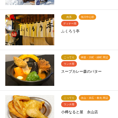
肉系
旭川中心部
ディナー用
ふくろう亭
こってり
神楽・大町・緑町 周辺
ランチ用
スープカレー森のバター
こってり
永山・末広・春光 周辺
ランチ用
小樽なると屋 永山店