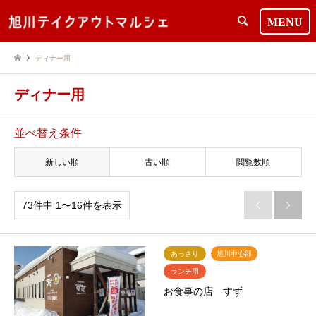
検索
ディナー用
ディナー用
並べ替え条件
新しい順
古い順
閲覧数順
73件中 1〜16件を表示


あっさり
旭川中心部
ランチ用
お食事の店 すず