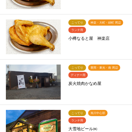
こってり
神楽・大町・緑町 周辺
ランチ用
小樽なると屋 神楽店
こってり
豊岡・東光・南 周辺
ディナー用
炭火焼肉かなめ屋
こってり
旭川中心部
ランチ用
大雪地ビール㈱