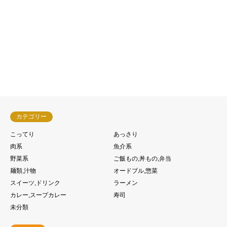
キッチンキャスケット


カテゴリー
こってり
あっさり
肉系
魚介系
野菜系
ご飯もの,丼もの,弁当
麺類,汁物
オードブル,惣菜
スイーツ,ドリンク
ラーメン
カレー,スープカレー
寿司
未分類