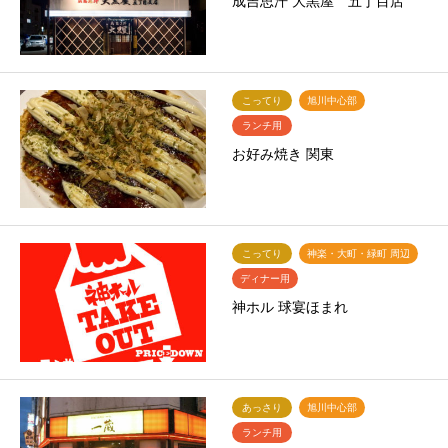
成吉思汗 大黒屋 五丁目店
こってり
旭川中心部
ランチ用
お好み焼き 関東
こってり
神楽・大町・緑町 周辺
ディナー用
神ホル 球宴ほまれ
あっさり
旭川中心部
ランチ用