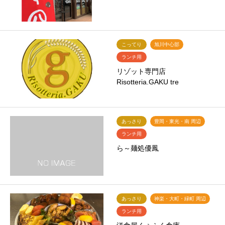
こってり
旭川中心部
ランチ用
リゾット専門店
Risotteria.GAKU tre
あっさり
豊岡・東光・南 周辺
ランチ用
ら～麺処優鳳
あっさり
神楽・大町・緑町 周辺
ランチ用