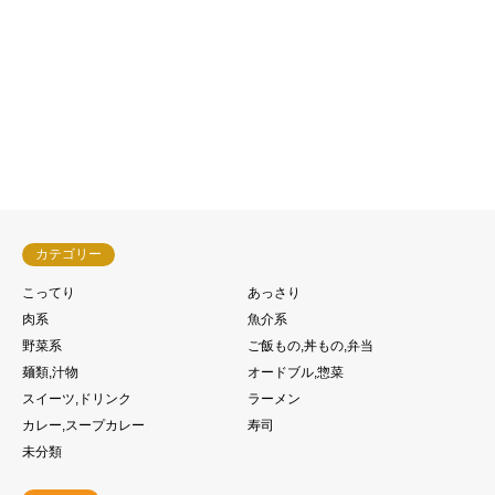
中華そば 富いち


カテゴリー
こってり
あっさり
肉系
魚介系
野菜系
ご飯もの,丼もの,弁当
麺類,汁物
オードブル,惣菜
スイーツ,ドリンク
ラーメン
カレー,スープカレー
寿司
未分類