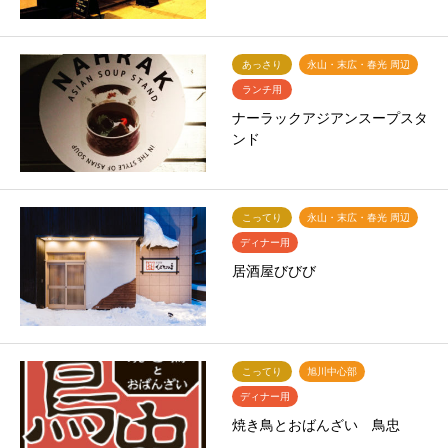
あっさり
永山・末広・春光 周辺
ランチ用
ナーラックアジアンスープスタ
ンド
こってり
永山・末広・春光 周辺
ディナー用
居酒屋びびび
こってり
旭川中心部
ディナー用
焼き鳥とおばんざい 鳥忠