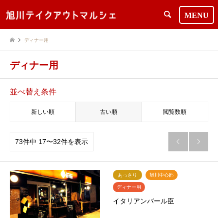
検索
ディナー用
ディナー用
並べ替え条件
新しい順
古い順
閲覧数順
73件中 17〜32件を表示


あっさり
旭川中心部
ディナー用
イタリアンバール臣