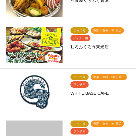
洋食屋くぅふく倉庫
こってり
豊岡・東光・南 周辺
ディナー用
しろふくろう東光店
こってり
神楽・大町・緑町 周辺
ランチ用
WHITE BASE CAFE
こってり
豊岡・東光・南 周辺
ランチ用