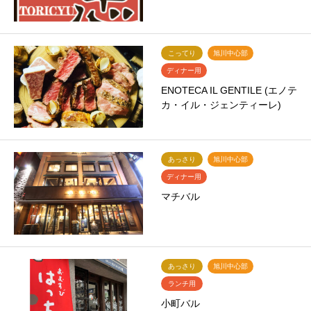
こってり
旭川中心部
ディナー用
ENOTECA IL GENTILE (エノテ
カ・イル・ジェンティーレ)
あっさり
旭川中心部
ディナー用
マチバル
あっさり
旭川中心部
ランチ用
小町バル