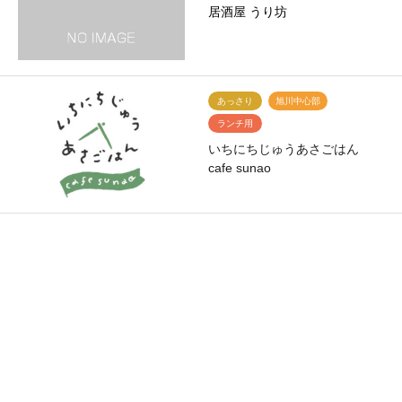
居酒屋 うり坊
あっさり
旭川中心部
ランチ用
いちにちじゅうあさごはん
cafe sunao
こってり
豊岡・東光・南 周辺
ランチ用
居酒屋 鈴之助
あっさり
永山・末広・春光 周辺
ランチ用