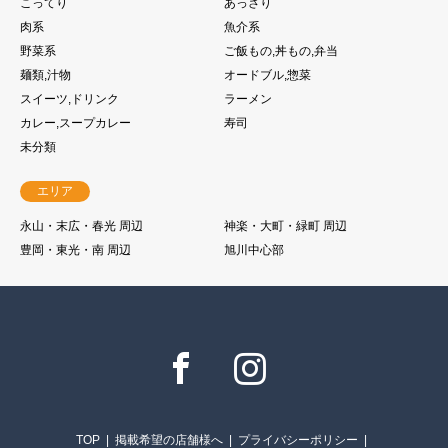
こってり
あっさり
肉系
魚介系
野菜系
ご飯もの,丼もの,弁当
麺類,汁物
オードブル,惣菜
スイーツ,ドリンク
ラーメン
カレー,スープカレー
寿司
未分類
エリア
永山・末広・春光 周辺
神楽・大町・緑町 周辺
豊岡・東光・南 周辺
旭川中心部
Facebook
Instagram
TOP
掲載希望の店舗様へ
プライバシーポリシー