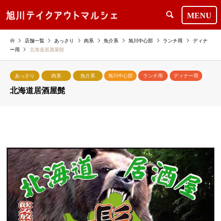
検索
店舗一覧
あっさり
肉系
魚介系
旭川中心部
ランチ用
ディナ
ー用
北海道居酒屋髭
あっさり
肉系
魚介系
旭川中心部
ランチ用
ディナー用
北海道居酒屋髭