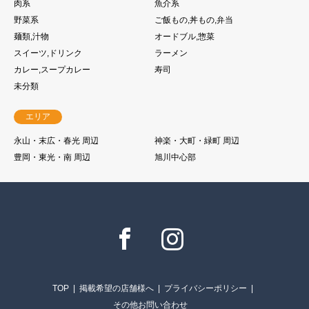
肉系
魚介系
野菜系
ご飯もの,丼もの,弁当
麺類,汁物
オードブル,惣菜
スイーツ,ドリンク
ラーメン
カレー,スープカレー
寿司
未分類
エリア
永山・末広・春光 周辺
神楽・大町・緑町 周辺
豊岡・東光・南 周辺
旭川中心部
Facebook
Instagram
TOP
掲載希望の店舗様へ
プライバシーポリシー
その他お問い合わせ