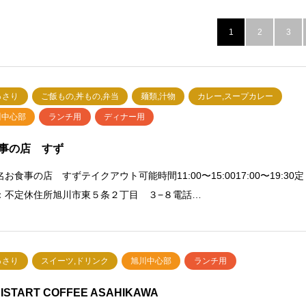
1
2
3
っさり
ご飯もの,丼もの,弁当
麺類,汁物
カレー,スープカレー
川中心部
ランチ用
ディナー用
事の店 すず
お食事の店 すずテイクアウト可能時間11:00〜15:0017:00〜19:30定
：不定休住所旭川市東５条２丁目 ３−８電話…
っさり
スイーツ,ドリンク
旭川中心部
ランチ用
ISTART COFFEE ASAHIKAWA