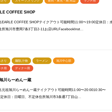
っさり
スイーツ,ドリンク
豊岡・東光・南 周辺
ランチ用
LE COFFEE SHOP
EARLE COFFEE SHOPテイクアウト可能時間11:00〜19:00定休日：
所旭川市豊岡7条3丁目2-11お店URLFacebookInst…
っさり
麺類,汁物
ラーメン
旭川中心部
ンチ用
ディナー用
旭川らーめん一蔵
元祖旭川らーめん一蔵テイクアウト可能時間11:00〜20:0010:30〜
:30定休日：日曜日、不定休住所旭川市3条通7丁目山…