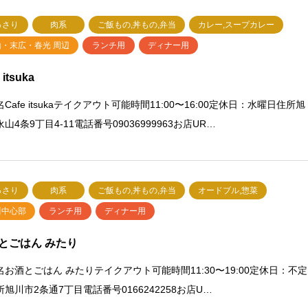
っさり
肉系
ご飯もの,丼もの,弁当
カレー,スープカレー
山・末広・春光 周辺
ランチ用
ディナー用
 itsuka
Cafe itsukaテイクアウト可能時間11:00〜16:00定休日：水曜日住所旭
山4条9丁目4-11電話番号09036999963お店UR…
っさり
肉系
ご飯もの,丼もの,弁当
オードブル,惣菜
川中心部
ランチ用
ディナー用
とごはん みたり
名お酒とごはん みたりテイクアウト可能時間11:30〜19:00定休日：不定
旭川市2条通7丁目電話番号0166242258お店U…