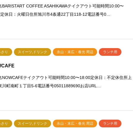
BARISTART COFFEE ASAHIKAWAテイクアウト可能時間10:00〜
00定休日：火曜日住所旭川市4条通22丁目118-12電話番号0…
っさり
スイーツ,ドリンク
永山・末広・春光 周辺
ランチ用
WCAFE
名NOWCAFEテイクアウト可能時間10:00〜18:00定休日：不定休住所上
川町南町１丁目5-6電話番号05011889690お店URL…
っさり
スイーツ,ドリンク
永山・末広・春光 周辺
ランチ用