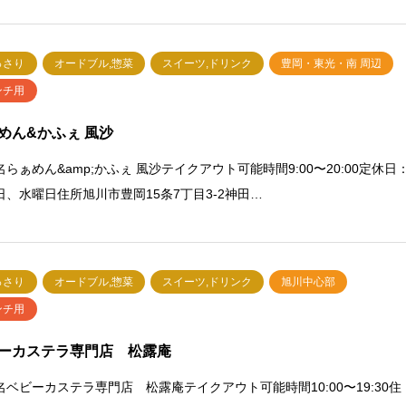
っさり
オードブル,惣菜
スイーツ,ドリンク
豊岡・東光・南 周辺
ンチ用
めん&かふぇ 風沙
らぁめん&amp;かふぇ 風沙テイクアウト可能時間9:00〜20:00定休日
日、水曜日住所旭川市豊岡15条7丁目3-2神田…
っさり
オードブル,惣菜
スイーツ,ドリンク
旭川中心部
ンチ用
ーカステラ専門店 松露庵
名ベビーカステラ専門店 松露庵テイクアウト可能時間10:00〜19:30住