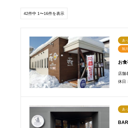
42件中 1〜16件を表示
あ
旭
お食
店舗名
休日
あ
BAR