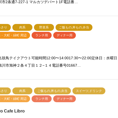
市2条通7-227-1 マルカツデパート1F電話番…
っさり
肉系
野菜系
ご飯もの,丼もの,弁当
楽・大町・緑町 周辺
ランチ用
ディナー用
鼓鳥テイクアウト可能時間12:00〜14:0017:30〜22:00定休日：水曜日
旭川市旭神２条４丁目１２−１４電話番号01667…
っさり
肉系
ご飯もの,丼もの,弁当
スイーツ,ドリンク
楽・大町・緑町 周辺
ランチ用
ディナー用
ro Cafe Libro