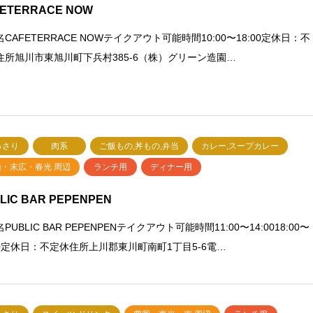
ETERRACE NOW
CAFETERRACE NOWテイクアウト可能時間10:00〜18:00定休日：不
住所旭川市東旭川町下兵村385-6（株）グリーン造園…
っさり
肉系
ご飯もの,丼もの,弁当
カレー,スープカレー
山・末広・春光 周辺
ランチ用
ディナー用
LIC BAR PEPENPEN
PUBLIC BAR PEPENPENテイクアウト可能時間11:00〜14:0018:00〜
:00定休日：不定休住所上川郡東川町南町1丁目5-6電…