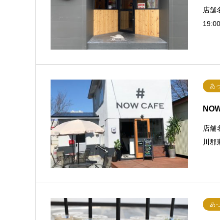
店舗名
19:
あ
NO
店舗
川郡東
あ