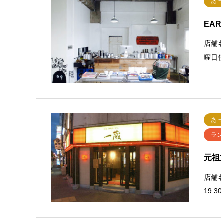
あ
EAR
店舗名
曜日住
あ
ラ
元祖
店舗名
19