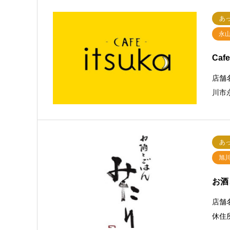
あ
永
Cafe
店舗名
川市永
あ
旭
お酒
店舗
休住所