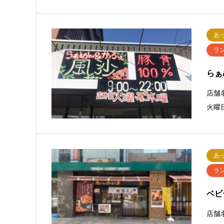
あ
ラ
らぁ
店舗名
火曜
あ
ラ
ベビ
店舗