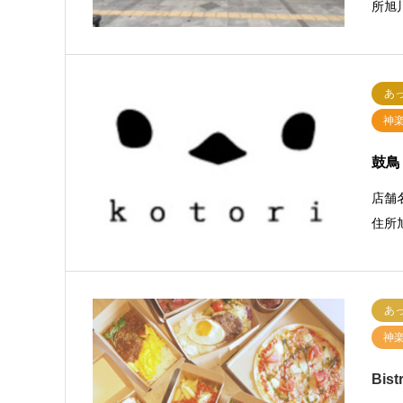
所旭川
あ
神
鼓鳥
店舗名
住所
あ
神
Bist