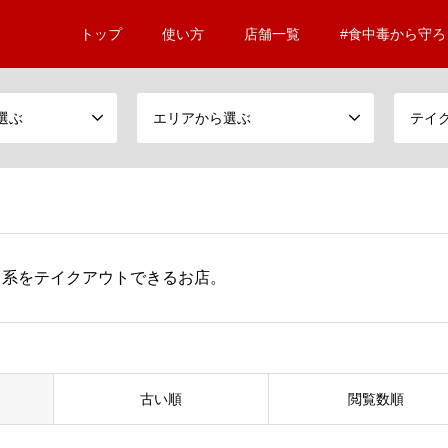
トップ
使い方
店舗一覧
#食中毒から守ろ
選ぶ
エリアから選ぶ
り系をテイクアウトできるお店。
古い順
閲覧数順