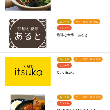
あっさり
豊岡・東光・南 周辺
ランチ用
珈琲と食事 あると
あっさり
永山・末広・春光 周辺
ランチ用
Cafe itsuka
あっさり
永山・末広・春光 周辺
ランチ用