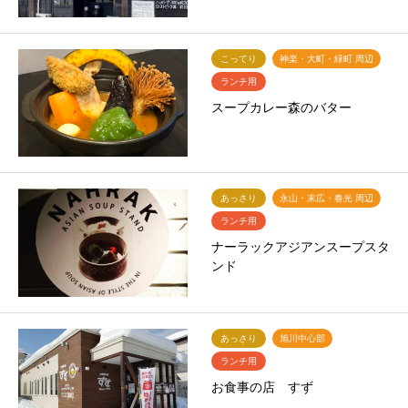
こってり
神楽・大町・緑町 周辺
ランチ用
スープカレー森のバター
あっさり
永山・末広・春光 周辺
ランチ用
ナーラックアジアンスープスタ
ンド
あっさり
旭川中心部
ランチ用
お食事の店 すず