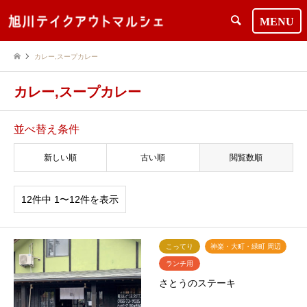
検索
カレー,スープカレー
カレー,スープカレー
並べ替え条件
新しい順
古い順
閲覧数順
12件中 1〜12件を表示
こってり
神楽・大町・緑町 周辺
ランチ用
さとうのステーキ