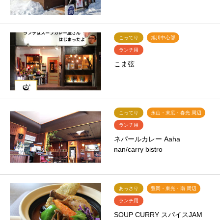
こってり
旭川中心部
ランチ用
こま弦
こってり
永山・末広・春光 周辺
ランチ用
ネパールカレー Aaha
nan/carry bistro
あっさり
豊岡・東光・南 周辺
ランチ用
SOUP CURRY スパイスJAM