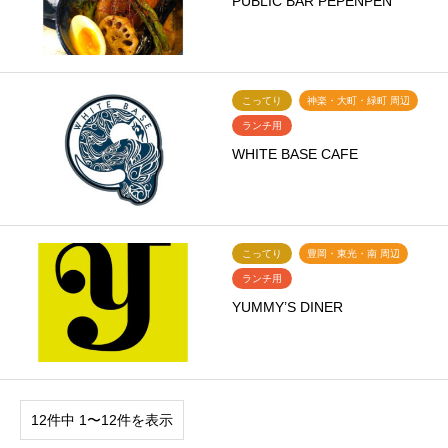
PUBLIC BAR PEPENPEN
こってり
神楽・大町・緑町 周辺
ランチ用
WHITE BASE CAFE
こってり
豊岡・東光・南 周辺
ランチ用
YUMMY’S DINER
12件中 1〜12件を表示