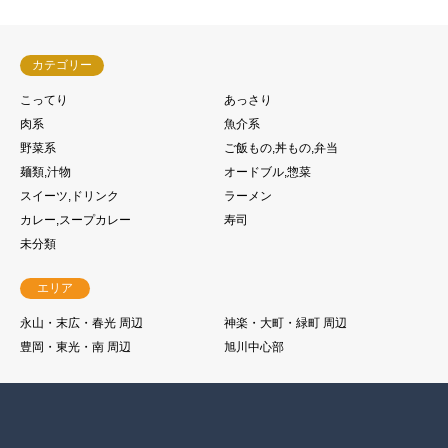
カテゴリー
こってり
あっさり
肉系
魚介系
野菜系
ご飯もの,丼もの,弁当
麺類,汁物
オードブル,惣菜
スイーツ,ドリンク
ラーメン
カレー,スープカレー
寿司
未分類
エリア
永山・末広・春光 周辺
神楽・大町・緑町 周辺
豊岡・東光・南 周辺
旭川中心部